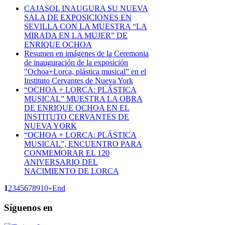
CAJASOL INAUGURA SU NUEVA
SALA DE EXPOSICIONES EN
SEVILLA CON LA MUESTRA “LA
MIRADA EN LA MUJER” DE
ENRIQUE OCHOA
Resumen en imágenes de la Ceremonia
de inauguración de la exposición
"Ochoa+Lorca, plástica musical” en el
Instituto Cervantes de Nueva York
“OCHOA + LORCA: PLÁSTICA
MUSICAL” MUESTRA LA OBRA
DE ENRIQUE OCHOA EN EL
INSTITUTO CERVANTES DE
NUEVA YORK
“OCHOA + LORCA: PLÁSTICA
MUSICAL”, ENCUENTRO PARA
CONMEMORAR EL 120
ANIVERSARIO DEL
NACIMIENTO DE LORCA
1
2
3
4
5
6
7
8
9
10
»
End
Síguenos en