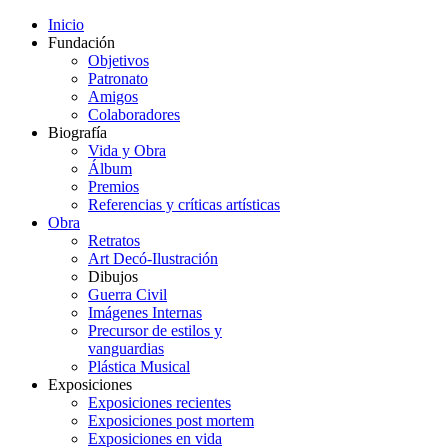
Inicio
Fundación
Objetivos
Patronato
Amigos
Colaboradores
Biografía
Vida y Obra
Álbum
Premios
Referencias y críticas artísticas
Obra
Retratos
Art Decó-Ilustración
Dibujos
Guerra Civil
Imágenes Internas
Precursor de estilos y
vanguardias
Plástica Musical
Exposiciones
Exposiciones recientes
Exposiciones post mortem
Exposiciones en vida