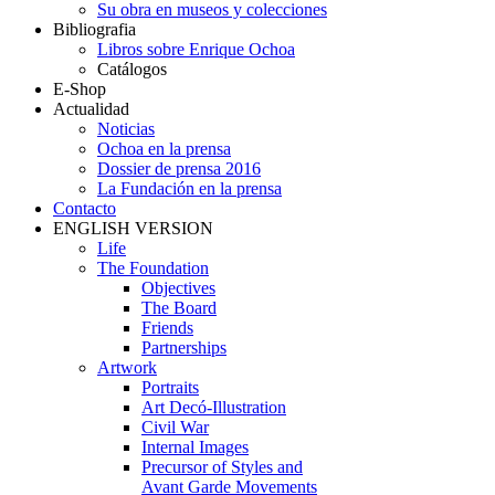
Su obra en museos y colecciones
Bibliografia
Libros sobre Enrique Ochoa
Catálogos
E-Shop
Actualidad
Noticias
Ochoa en la prensa
Dossier de prensa 2016
La Fundación en la prensa
Contacto
ENGLISH VERSION
Life
The Foundation
Objectives
The Board
Friends
Partnerships
Artwork
Portraits
Art Decó-Illustration
Civil War
Internal Images
Precursor of Styles and
Avant Garde Movements