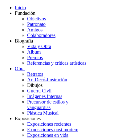
Inicio
Fundación
Objetivos
Patronato
Amigos
Colaboradores
Biografía
Vida y Obra
Álbum
Premios
Referencias y críticas artísticas
Obra
Retratos
Art Decó-Ilustración
Dibujos
Guerra Civil
Imágenes Internas
Precursor de estilos y
vanguardias
Plástica Musical
Exposiciones
Exposiciones recientes
Exposiciones post mortem
Exposiciones en vida