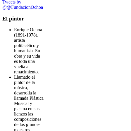
Tweets by
@@FundacionOchoa
El pintor
Enrique Ochoa
(1891-1978),
artista
polifacético y
humanista. Su
obra y su vida
es toda una
vuelta al
renacimiento.
Llamado el
pintor de la
música,
desarrolla la
llamada Plástica
Musical y
plasma en sus
lienzos las
composiciones
de los grandes
maestros.