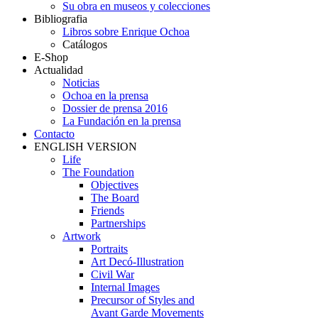
Su obra en museos y colecciones
Bibliografia
Libros sobre Enrique Ochoa
Catálogos
E-Shop
Actualidad
Noticias
Ochoa en la prensa
Dossier de prensa 2016
La Fundación en la prensa
Contacto
ENGLISH VERSION
Life
The Foundation
Objectives
The Board
Friends
Partnerships
Artwork
Portraits
Art Decó-Illustration
Civil War
Internal Images
Precursor of Styles and
Avant Garde Movements