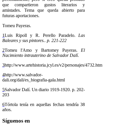
que compartieron gustos literarios y
amistades. Tema que queda abierto para
futuras aportaciones.
Tomeu Payeras.
1
Luis Ripoll y R. Perello Paradelo.
Las
Baleares y sus pintores.. p. 221-222
2
Tomeu l'Amo y Bartomey Payeras.
El
Nacimiento intrauterino de Salvador Dalí
.
3
http://www.artehistoria.jcyl.es/v2/personajes/4732.htm
4
http://www.salvador-
dali.org/dali/es_biografia-gala.html
5
Salvador Dalí. Un diario 1919-1920. p. 202-
203
6
Tórtola tenía en aquellas fechas tendría 38
años.
Síguenos en