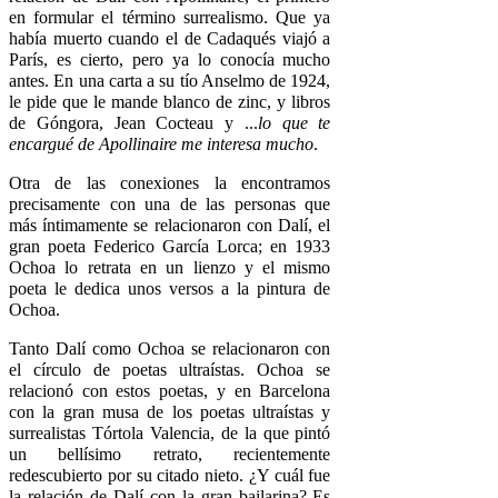
en formular el término surrealismo. Que ya
había muerto cuando el de Cadaqués viajó a
París, es cierto, pero ya lo conocía mucho
antes. En una carta a su tío Anselmo de 1924,
le pide que le mande blanco de zinc, y libros
de Góngora, Jean Cocteau y ...
lo que te
encargué de Apollinaire me interesa mucho
.
Otra de las conexiones la encontramos
precisamente con una de las personas que
más íntimamente se relacionaron con Dalí, el
gran poeta Federico García Lorca; en 1933
Ochoa lo retrata en un lienzo y el mismo
poeta le dedica unos versos a la pintura de
Ochoa.
Tanto Dalí como Ochoa se relacionaron con
el círculo de poetas ultraístas. Ochoa se
relacionó con estos poetas, y en Barcelona
con la gran musa de los poetas ultraístas y
surrealistas Tórtola Valencia, de la que pintó
un bellísimo retrato, recientemente
redescubierto por su citado nieto. ¿Y cuál fue
la relación de Dalí con la gran bailarina? Es