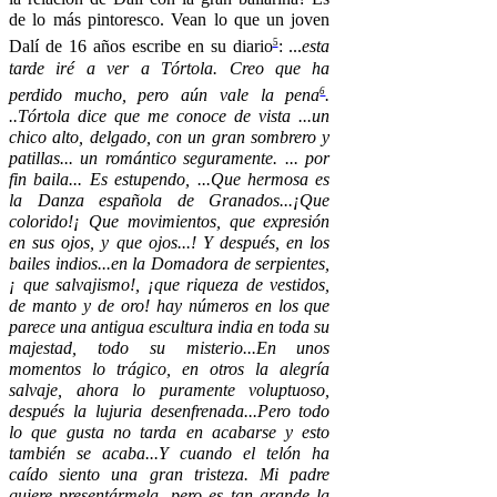
de lo más pintoresco. Vean lo que un joven
5
Dalí de 16 años escribe en su diario
: ...
esta
tarde iré a ver a Tórtola. Creo que ha
6
perdido mucho, pero aún vale la pena
.
..Tórtola dice que me conoce de vista ...un
chico alto, delgado, con un gran sombrero y
patillas... un romántico seguramente. ... por
fin baila... Es estupendo, ...Que hermosa es
la Danza española de Granados...¡Que
colorido!¡ Que movimientos, que expresión
en sus ojos, y que ojos...! Y después, en los
bailes indios...en la Domadora de serpientes,
¡ que salvajismo!, ¡que riqueza de vestidos,
de manto y de oro! hay números en los que
parece una antigua escultura india en toda su
majestad, todo su misterio...En unos
momentos lo trágico, en otros la alegría
salvaje, ahora lo puramente voluptuoso,
después la lujuria desenfrenada...Pero todo
lo que gusta no tarda en acabarse y esto
también se acaba...Y cuando el telón ha
caído siento una gran tristeza. Mi padre
quiere presentármela, pero es tan grande la